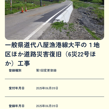
一般県道代八屋漁港線大平の１地
区ほか道路災害復旧（6災22号ほ
か）工事
登録種別
第1回変更登録
受付年月日
2025年06月09日
登録年月日
2025年06月09日