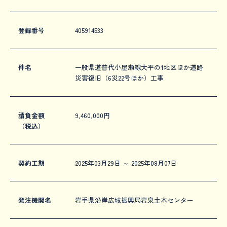
登録番号
405914533
件名
一般県道普代小屋瀬線大平の1地区ほか道路
災害復旧（6災22号ほか）工事
請負金額
9,460,000円
（税込）
契約工期
2025年03月29日 ～ 2025年08月07日
発注機関名
岩手県沿岸広域振興局岩泉土木センター